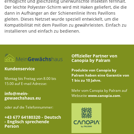
ermöglicht und gleichzeitig unerwünschte Insekten fernhält.
Der leichte Polyester-Schirm wird mit Haken geliefert, die die
dann in Aufhänger an der Schienenlinie Ihres Pavillons
gleiten. Dieses Netzset wurde speziell entwickelt, um die
Kompatibilität mit dem Pavillon zu gewährleisten. Einfach zu
installieren und einfach zu bedienen.
Offizieller Partner von
Canopia by Palram
Kundenservice
Produkte von Canopia by
Palram haben eine Garantie von
Montag bis Freitag von 8.00 bis
1 bis zu 10 Jahre.
15.00 auf E-mail Adresse:
Mehr vom Canopia by Palram auf
info@mein-
Webseite
www.canopia.com
.
gewaechshaus.eu
oder auf die Telefonnummer:
+43 677 64180320
- Deutsch
- Englisch sprechende
Person