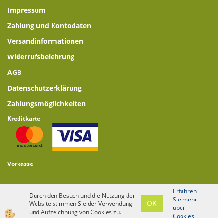
Impressum
Zahlung und Kontodaten
Versandinformationen
Widerrufsbelehrung
AGB
Datenschutzerklärung
Zahlungsmöglichkeiten
Kreditkarte
Vorkasse
Erfahren
Durch den Besuch und die Nutzung der
Sie mehr
OK
Website stimmen Sie der Verwendung
über
und Aufzeichnung von Cookies zu.
website design
Cookies