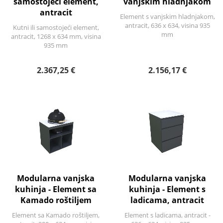
samostojeći element,
vanjskim hladnjakom
antracit
Element s vanjskim hladnjakom,
antracit, 636 x 634, visina 935
Kutni ili samostojeći element,
mm
antracit, 1268 x 634 mm, visina
935 mm
2.367,25 €
2.156,17 €
Modularna vanjska
Modularna vanjska
kuhinja - Element sa
kuhinja - Element s
Kamado roštiljem
ladicama, antracit
Element sa Kamado roštiljem,
Element s ladicama, antracit -