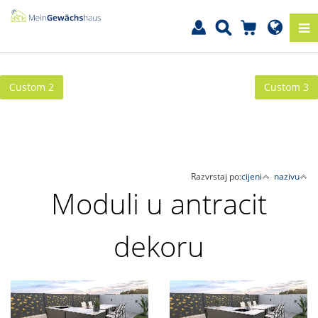
Custom 2
Custom 3
Razvrstaj po:
cijeni
nazivu
Moduli u antracit
dekoru