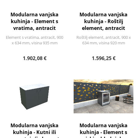
Modularna vanjska
Modularna vanjska
kuhinja - Element s
kuhinja - Roštilj
vratima, antracit
element, antracit
Element s vratima, antracit, 900
Roštilj element, antracit, 900 x
x 634 mm, visina 935 mm
634 mm, visina 920 mm
1.902,08 €
1.596,25 €
Modularna vanjska
Modularna vanjska
kuhinja - Kutni ili
kuhinja - Element s