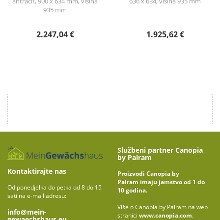
antracit, 900 x 634 mm, visina
636 x 634, visina 935 mm
935 mm
2.247,04 €
1.925,62 €
Službeni partner Canopia
by Palram
Kontaktirajte nas
Proizvodi Canopia by
Palram imaju jamstvo od 1 do
Od ponedjelka do petka od 8 do 15
10 godina.
sati na e-mail adresu:
Više o Canopia by Palram na web
info@mein-
stranici
www.canopia.com
.
gewaechshaus.eu