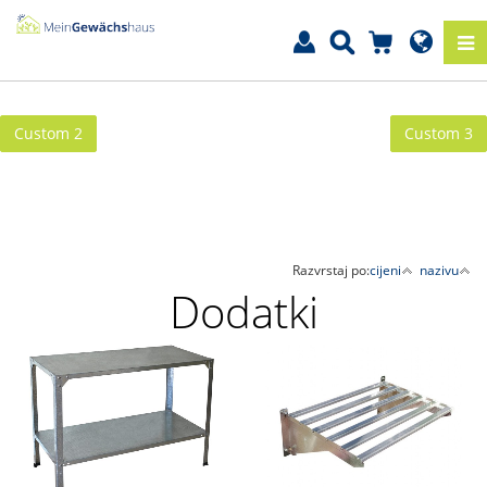
Custom 2
Custom 3
Razvrstaj po:
cijeni
nazivu
Dodatki