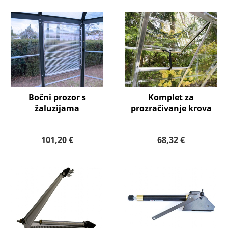
Bočni prozor s
Komplet za
žaluzijama
prozračivanje krova
101,20 €
68,32 €