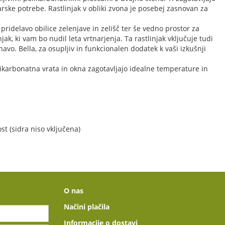
arske potrebe. Rastlinjak v obliki zvona je posebej zasnovan za
pridelavo obilice zelenjave in zelišč ter še vedno prostor za
jak, ki vam bo nudil leta vrtnarjenja. Ta rastlinjak vključuje tudi
vo. Bella, za osupljiv in funkcionalen dodatek k vaši izkušnji
ikarbonatna vrata in okna zagotavljajo idealne temperature in
st (sidra niso vključena)
O nas
Načini plačila
Informacije o dostavi