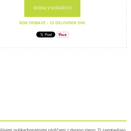
DODAJ V KOŠARICO
ROK DOBAVE - 15 DELOVNIH DNI
mljivimi polikarbonatnimi ploščami z dvojno steno. Ti zagotavljajo