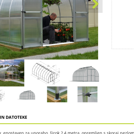
IN DATOTEKE
jak, enostaven za uporabo, širok 2,4 metra, opremljen s skoraj nezlo