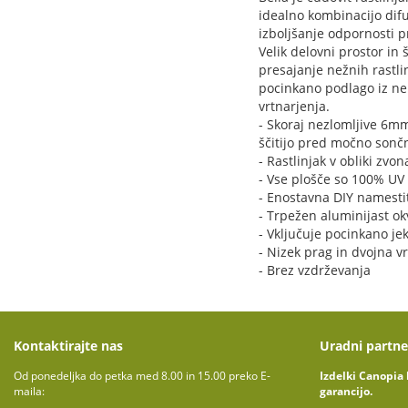
idealno kombinacijo difu
izboljšanje odpornosti 
Velik delovni prostor in
presajanje nežnih rastlin
pocinkano podlago iz ner
vrtnarjenja.
- Skoraj nezlomljive 6m
ščitijo pred močno sonč
- Rastlinjak v obliki zv
- Vse plošče so 100% UV 
- Enostavna DIY namestit
- Trpežen aluminijast okv
- Vključuje pocinkano je
- Nizek prag in dvojna 
- Brez vzdrževanja
Kontaktirajte nas
Uradni partne
Od ponedeljka do petka med 8.00 in 15.00 preko E-
Izdelki Canopia 
maila:
garancijo.