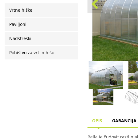
Vrtne hiške
Paviljoni
Nadstreški
Pohištvo za vrt in hišo
OPIS
GARANCIJA 
Bella je čudovit rastlin