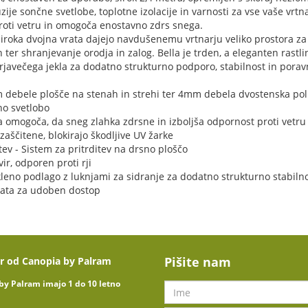
zije sončne svetlobe, toplotne izolacije in varnosti za vse vaše vrtn
proti vetru in omogoča enostavno zdrs snega.
 široka dvojna vrata dajejo navdušenemu vrtnarju veliko prostora za 
 ter shranjevanje orodja in zalog. Bella je trden, a eleganten rastlin
javečega jekla za dodatno strukturno podporo, stabilnost in poravna
m debele plošče na stenah in strehi ter 4mm debela dvostenska pol
no svetlobo
ona omogoča, da sneg zlahka zdrsne in izboljša odpornost proti vetru
zaščitene, blokirajo škodljive UV žarke
ev - Sistem za pritrditev na drsno ploščo
ir, odporen proti rji
kleno podlago z luknjami za sidranje za dodatno strukturno stabilno
vrata za udoben dostop
Pišite nam
r od Canopia by Palram
by Palram imajo 1 do 10 letno