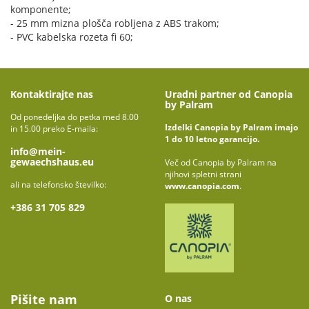
komponente;
- 25 mm mizna plošča robljena z ABS trakom;
- PVC kabelska rozeta fi 60;
Kontaktirajte nas
Uradni partner od Canopia
by Palram
Od ponedeljka do petka med 8.00
Izdelki Canopia by Palram imajo
in 15.00 preko E-maila:
1 do 10 letno garancijo.
info@mein-
gewaechshaus.eu
Več od Canopia by Palram na
njihovi spletni strani
ali na telefonsko številko:
www.canopia.com
.
+386 31 705 829
Pišite nam
O nas