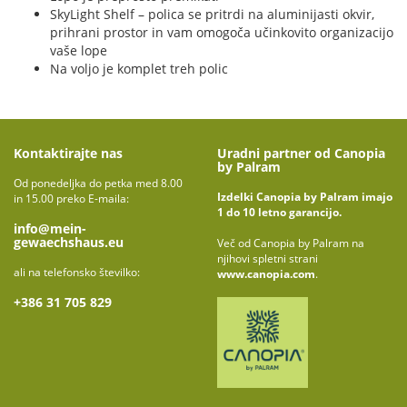
SkyLight Shelf – polica se pritrdi na aluminijasti okvir,
prihrani prostor in vam omogoča učinkovito organizacijo
vaše lope
Na voljo je komplet treh polic
Kontaktirajte nas
Uradni partner od Canopia
by Palram
Od ponedeljka do petka med 8.00
Izdelki Canopia by Palram imajo
in 15.00 preko E-maila:
1 do 10 letno garancijo.
info@mein-
gewaechshaus.eu
Več od Canopia by Palram na
njihovi spletni strani
ali na telefonsko številko:
www.canopia.com
.
+386 31 705 829