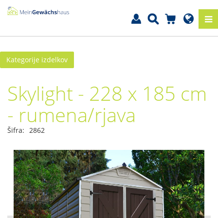
Kategorije izdelkov
Skylight - 228 x 185 cm
- rumena/rjava
Šifra:
2862