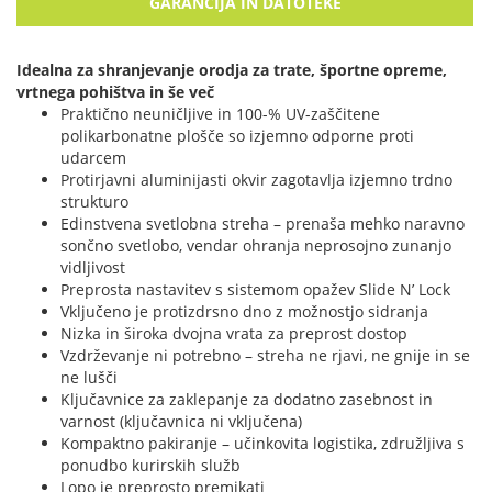
GARANCIJA IN DATOTEKE
Idealna za shranjevanje orodja za trate, športne opreme,
vrtnega pohištva in še več
Praktično neuničljive in 100-% UV-zaščitene
polikarbonatne plošče so izjemno odporne proti
udarcem
Protirjavni aluminijasti okvir zagotavlja izjemno trdno
strukturo
Edinstvena svetlobna streha – prenaša mehko naravno
sončno svetlobo, vendar ohranja neprosojno zunanjo
vidljivost
Preprosta nastavitev s sistemom opažev Slide N’ Lock
Vključeno je protizdrsno dno z možnostjo sidranja
Nizka in široka dvojna vrata za preprost dostop
Vzdrževanje ni potrebno – streha ne rjavi, ne gnije in se
ne lušči
Ključavnice za zaklepanje za dodatno zasebnost in
varnost (ključavnica ni vključena)
Kompaktno pakiranje – učinkovita logistika, združljiva s
ponudbo kurirskih služb
Lopo je preprosto premikati