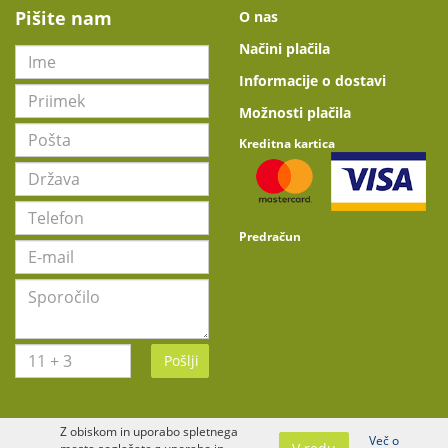
Pišite nam
O nas
Načini plačila
Informacije o dostavi
Možnosti plačila
Kreditna kartica
Predračun
Pošlji
Z obiskom in uporabo spletnega
Več o