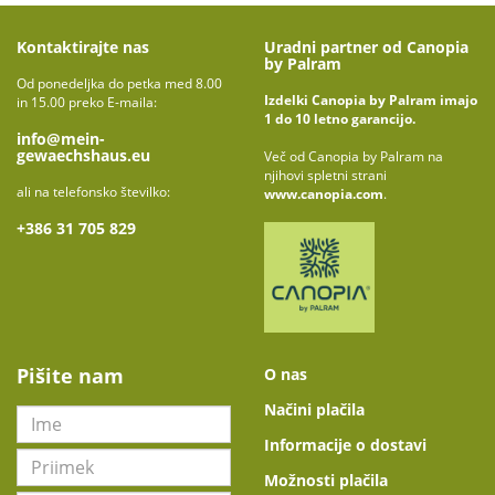
Kontaktirajte nas
Uradni partner od Canopia
by Palram
Od ponedeljka do petka med 8.00
Izdelki Canopia by Palram imajo
in 15.00 preko E-maila:
1 do 10 letno garancijo.
info@mein-
gewaechshaus.eu
Več od Canopia by Palram na
njihovi spletni strani
ali na telefonsko številko:
www.canopia.com
.
+386 31 705 829
Pišite nam
O nas
Načini plačila
Informacije o dostavi
Možnosti plačila