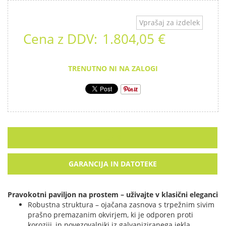
Vprašaj za izdelek
Cena z DDV:
1.804,05 €
TRENUTNO NI NA ZALOGI
OPIS
GARANCIJA IN DATOTEKE
Pravokotni paviljon na prostem – uživajte v klasični eleganci
Robustna struktura – ojačana zasnova s trpežnim sivim
prašno premazanim okvirjem, ki je odporen proti
koroziji, in povezovalniki iz galvaniziranega jekla