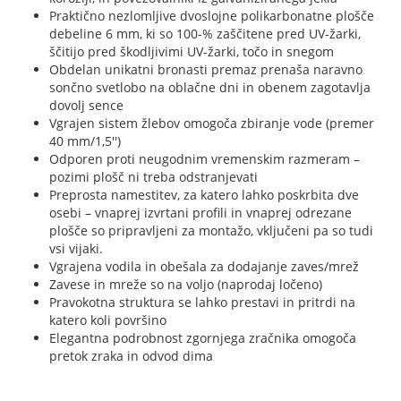
Praktično nezlomljive dvoslojne polikarbonatne plošče
debeline 6 mm, ki so 100-% zaščitene pred UV-žarki,
ščitijo pred škodljivimi UV-žarki, točo in snegom
Obdelan unikatni bronasti premaz prenaša naravno
sončno svetlobo na oblačne dni in obenem zagotavlja
dovolj sence
Vgrajen sistem žlebov omogoča zbiranje vode (premer
40 mm/1,5'')
Odporen proti neugodnim vremenskim razmeram –
pozimi plošč ni treba odstranjevati
Preprosta namestitev, za katero lahko poskrbita dve
osebi – vnaprej izvrtani profili in vnaprej odrezane
plošče so pripravljeni za montažo, vključeni pa so tudi
vsi vijaki.
Vgrajena vodila in obešala za dodajanje zaves/mrež
Zavese in mreže so na voljo (naprodaj ločeno)
Pravokotna struktura se lahko prestavi in pritrdi na
katero koli površino
Elegantna podrobnost zgornjega zračnika omogoča
pretok zraka in odvod dima