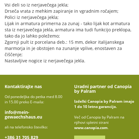
Vsi deli so iz nerjavečega jekla;
Drseča vrata z mehkim zapiranje in vgradnim ročajem;
Polici iz nerjavečega jekla;
Lijak in armatura primerna za zunaj - tako lijak kot armatura
sta iz nerjavečega jekla, armatura ima tudi funkcijo preklopa,
tako da jo lahko poležemo;
Zgornji pult iz porcelana deb.: 15 mm, dekor italijanskega
marmorja in je obstojen na zunanje vplive, enostaven za
čiščenje;
Nastavljive nogice iz nerjavečega jekla.
Kontaktirajte nas
Uradni partner od Canopia
by Palram
Od ponedeljka do petka med 8.00
Izdelki Canopia by Palram imajo
in 15.00 preko E-maila:
1 do 10 letno garancijo.
info@mein-
gewaechshaus.eu
Več od Canopia by Palram na
njihovi spletni strani
ali na telefonsko številko:
www.canopia.com
.
+386 31 705 829