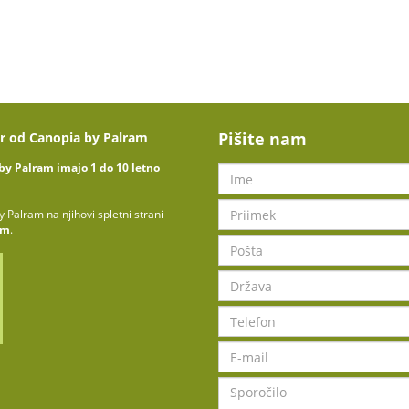
Pišite nam
r od Canopia by Palram
by Palram imajo 1 do 10 letno
 Palram na njihovi spletni strani
om
.