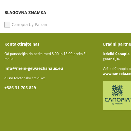
BLAGOVNA ZNAMKA
Canopia by Palram
Kontaktirajte nas
Uradni partne
Od ponedeljka do petka med 8.00 in 15.00 preko E-
Izdelki Canopia 
maila:
garancijo.
info@mein-gewaechshaus.eu
Več od Canopia by
www.canopia.c
ali na telefonsko številko:
+386 31 705 829