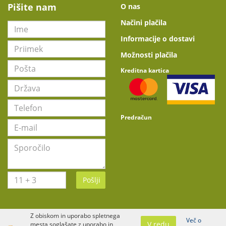
Pišite nam
O nas
Načini plačila
Informacije o dostavi
Možnosti plačila
Kreditna kartica
Predračun
Pošlji
Z obiskom in uporabo spletnega
Več o
V redu
mesta soglašate z uporabo in