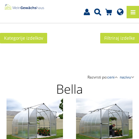
Kategorije izdelkov
Filtriraj izdelke
Razvrsti po:
ceni
nazivu
Bella