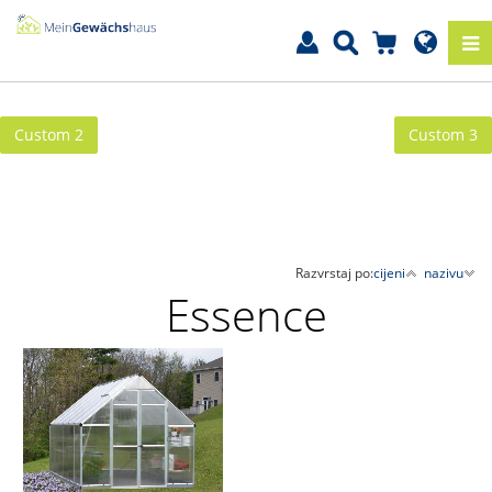
Custom 2
Custom 3
Razvrstaj po:
cijeni
nazivu
Essence