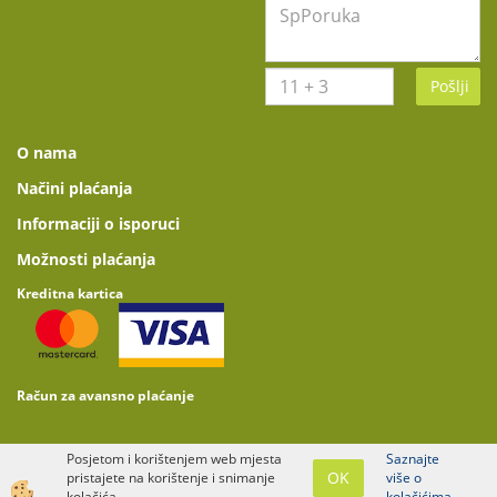
Pošlji
O nama
Načini plaćanja
Informaciji o isporuci
Možnosti plaćanja
Kreditna kartica
Račun za avansno plaćanje
Posjetom i korištenjem web mjesta
Saznajte
OK
pristajete na korištenje i snimanje
više o
website design
kolačića.
kolačićima