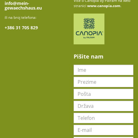
Više o Canopia by Palram na web
info@mein-
stranici
www.canopia.com
.
gewaechshaus.eu
ili na broj telefona:
+
386 31 705 829
Pišite nam